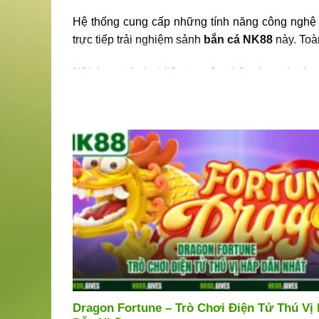
Hệ thống cung cấp những tính năng công nghệ t
trực tiếp trải nghiệm sảnh
bắn cá NK88
này. Toàn
Nội dung trò chơi liên tục cập nhật các xu hướn
dấu ấn sâu sắc nhất. Bạn chắc chắn sẽ tìm thấy 
Dragon Fortune – Trò Chơi Điện Tử Thú Vị