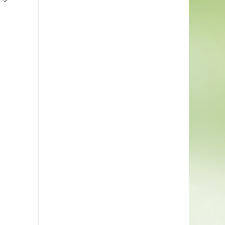
 tích hợp vào sảnh
bắn cá NK88
giúp cho người
 giản hơn rất nhiều.
àng tạo nên bức tranh đại dương đầy màu sắc rực