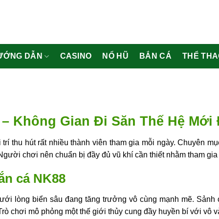
ƯỚNG DẪN
CASINO
NỔ HŨ
BẮN CÁ
THỂ THA
– Không Gian Đi Săn Thế Hệ Mới
 trí thu hút rất nhiều thành viên tham gia mỗi ngày. Chuyên mụ
gười chơi nên chuẩn bị đầy đủ vũ khí cần thiết nhằm tham gia
bắn cá NK88
í dưới lòng biển sâu đang tăng trưởng vô cùng mạnh mẽ. Sản
Trò chơi mô phỏng một thế giới thủy cung đầy huyền bí với vô vàn