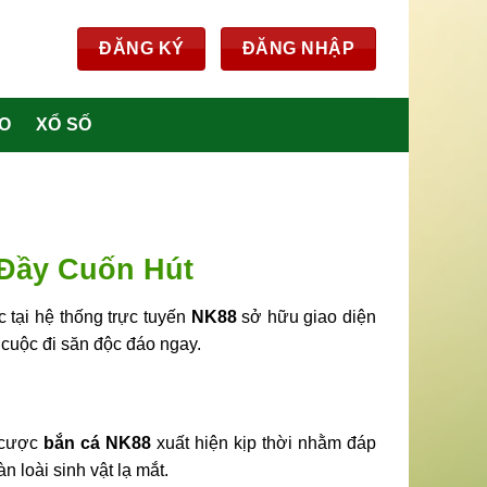
ĐĂNG KÝ
ĐĂNG NHẬP
O
XỔ SỐ
 Đầy Cuốn Hút
c tại hệ thống trực tuyến
NK88
sở hữu giao diện
 cuộc đi săn độc đáo ngay.
h cược
bắn cá NK88
xuất hiện kịp thời nhằm đáp
 loài sinh vật lạ mắt.