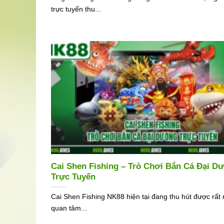
trực tuyến thu...
Thương hiệu CQ9 hiện đại
Đối tác CQ9 luôn mang lại những trải nghiệm m
chơi không bao giờ cảm thấy nhàm chán. Giao diệ
Bản đồ trò chơi mở rộng liên tục theo từng màn
rỡ. Tốc độ xử lý hình ảnh nhanh chóng ngăn chặn 
Cai Shen Fishing – Trò Chơi Bắn Cá Đại D
Trực Tuyến
Cai Shen Fishing NK88 hiện tại đang thu hút được rất 
quan tâm...