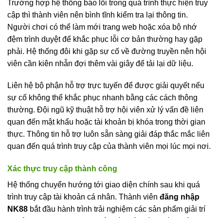
Trường hợp hệ thống báo lỗi trong quá trình thực hiện truy
cập thì thành viên nên bình tĩnh kiểm tra lại thông tin.
Người chơi có thể làm mới trang web hoặc xóa bộ nhớ
đệm trình duyệt để khắc phục lỗi cơ bản thường hay gặp
phải. Hệ thống đôi khi gặp sự cố về đường truyền nên hội
viên cần kiên nhẫn đợi thêm vài giây để tải lại dữ liệu.
Liên hệ bộ phận hỗ trợ trực tuyến để được giải quyết nếu
sự cố không thể khắc phục nhanh bằng các cách thông
thường. Đội ngũ kỹ thuật hỗ trợ hội viên xử lý vấn đề liên
quan đến mật khẩu hoặc tài khoản bị khóa trong thời gian
thực. Thông tin hỗ trợ luôn sẵn sàng giải đáp thắc mắc liên
quan đến quá trình truy cập của thành viên mọi lúc mọi nơi.
Xác thực truy cập thành công
Hệ thống chuyển hướng tới giao diện chính sau khi quá
trình truy cập tài khoản cá nhân. Thành viên
đăng nhập
NK88
bắt đầu hành trình trải nghiệm các sản phẩm giải trí