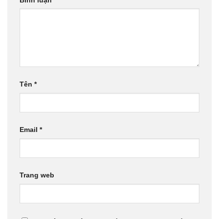
Tên
*
Email
*
Trang web