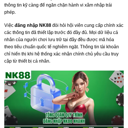
thông tin kỹ càng để ngăn chặn hành vi xâm nhập trái
phép.
Việc
đăng nhập NK88
đòi hỏi hội viên cung cấp chính xác
các thông tin đã thiết lập trước đó đầy đủ. Mọi dữ liệu cá
nhân của người chơi lưu trữ tại đây đều được mã hóa
theo tiêu chuẩn quốc tế nghiêm ngặt. Thông tin tài khoản
chỉ hiển thị khi hệ thống xác nhận chính chủ yêu cầu truy
cập từ thiết bị cá nhân.