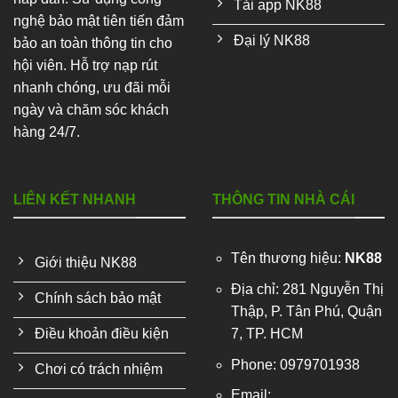
Tải app NK88
nghệ bảo mật tiên tiến đảm
Đại lý NK88
bảo an toàn thông tin cho
hội viên. Hỗ trợ nạp rút
nhanh chóng, ưu đãi mỗi
ngày và chăm sóc khách
hàng 24/7.
LIÊN KẾT NHANH
THÔNG TIN NHÀ CÁI
Tên thương hiệu:
NK88
Giới thiệu NK88
Địa chỉ: 281 Nguyễn Thị
Chính sách bảo mật
Thập, P. Tân Phú, Quận
7, TP. HCM
Điều khoản điều kiện
Phone: 0979701938
Chơi có trách nhiệm
Email: