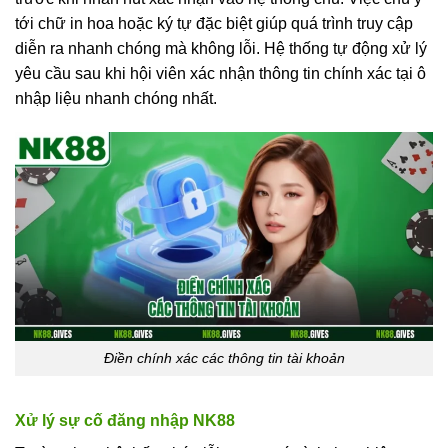
tới chữ in hoa hoặc ký tự đặc biệt giúp quá trình truy cập
diễn ra nhanh chóng mà không lỗi. Hệ thống tự động xử lý
yêu cầu sau khi hội viên xác nhận thông tin chính xác tại ô
nhập liệu nhanh chóng nhất.
Điền chính xác các thông tin tài khoản
Xử lý sự cố đăng nhập NK88