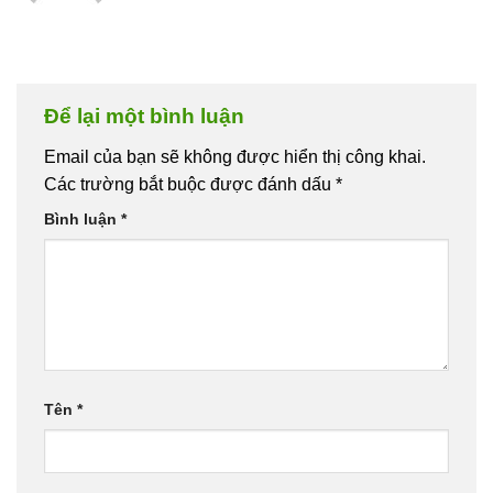
Để lại một bình luận
Email của bạn sẽ không được hiển thị công khai.
Các trường bắt buộc được đánh dấu
*
Bình luận
*
Tên
*