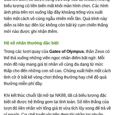
biểu tượng cũ liền biến mất khỏi màn hình chơi. Các hình
ảnh phía trên rơi xuống lấp đầy khoảng trống vừa xuất
hiện một cách vô cùng ngẫu nhiên mỗi lần. Quá trình này
diễn ra liên tục đến lúc không còn bất kỳ cụm chiến thắng
mới nào được ghi nhận thêm.
Hệ số nhân thưởng đặc biệt
Trong các lượt quay của
Gates of Olympus
, thần Zeus có
thể thả xuống những viên ngọc nhân điểm bất ngờ. Mỗi
món đồ này mang giá trị nhân vô cùng đa dạng từ mức
thấp cho đến những con số cao. Chúng xuất hiện một cách
tình cờ ở bất kể vòng chơi thông thường hay chế độ quà
thưởng miễn phí đầy.
Khi kết thúc chuỗi lật mở tại NK88, tất cả biểu tượng đặc
biệt sẽ được hệ thống gom lại tính toán. Số tiền thắng của
lượt đó liền nhân với tổng giá trị vừa tích lũy xong để trả về
ví người. Cơ chế tuyệt vời trên đem tới phần lợi nhuận