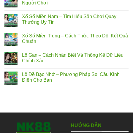
Người Chơi
Xổ Số Miền Nam – Tìm Hiểu Sân Chơi Quay
Thưởng Uy Tín
Xổ Số Miền Trung – Cách Thức Theo Dõi Kết Quả
Chuẩn
Lô Gan – Cách Nhận Biết Và Thống Kê Dữ Liệu
Chính Xác
Lô Đề Bạc Nhớ – Phương Pháp Soi Cầu Kinh
Điển Cho Bạn
HƯỚNG DẪN