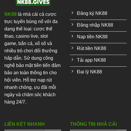
Đăng ký NK88
NK88
là nhà cái cá cược
trực tuyến bùng nổ với đa
Đăng nhập NK88
dạng thể loại: cược thể
thao, casino live, slot
Nạp tiền NK88
game, bắn cá, xổ số và
Rút tiền NK88
nhiều trò chơi đổi thưởng
hấp dẫn. Sử dụng công
Tải app NK88
nghệ bảo mật tiên tiến đảm
Đại lý NK88
bảo an toàn thông tin cho
hội viên. Hỗ trợ nạp rút
nhanh chóng, ưu đãi mỗi
ngày và chăm sóc khách
hàng 24/7.
LIÊN KẾT NHANH
THÔNG TIN NHÀ CÁI