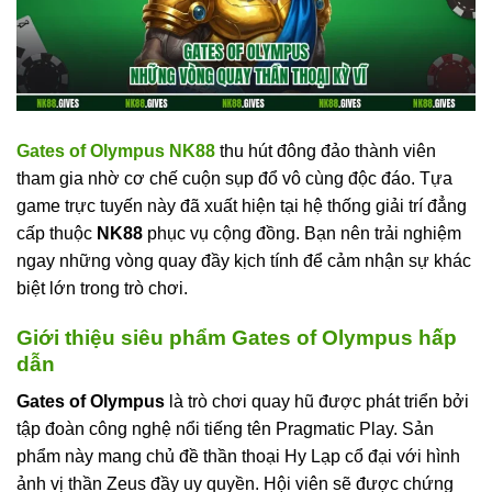
Gates of Olympus NK88
thu hút đông đảo thành viên
tham gia nhờ cơ chế cuộn sụp đổ vô cùng độc đáo. Tựa
game trực tuyến này đã xuất hiện tại hệ thống giải trí đẳng
cấp thuộc
NK88
phục vụ cộng đồng. Bạn nên trải nghiệm
ngay những vòng quay đầy kịch tính để cảm nhận sự khác
biệt lớn trong trò chơi.
Giới thiệu siêu phẩm Gates of Olympus hấp
dẫn
Gates of Olympus
là trò chơi quay hũ được phát triển bởi
tập đoàn công nghệ nổi tiếng tên Pragmatic Play. Sản
phẩm này mang chủ đề thần thoại Hy Lạp cổ đại với hình
ảnh vị thần Zeus đầy uy quyền. Hội viên sẽ được chứng