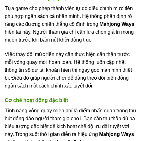
Tựa game cho phép thành viên tự do điều chỉnh mức tiền
phù hợp ngân sách cá nhân mình. Hệ thống phân định rõ
ràng các đường chiến thắng cố định trong
Mahjong Ways
hiện tại này. Người tham gia chỉ cần lựa chọn giá trị mong
muốn trước khi bấm nút khởi động trục.
Việc thay đổi mức tiền này cần thực hiện cẩn thận trước
mỗi vòng quay mới hoàn toàn. Hệ thống luôn cập nhật
thông tin số dư tài khoản hiển thị ngay góc màn hình thiết
bị. Điều đó giúp người chơi dễ dàng theo dõi biến động
ngân sách một cách chính xác tuyệt đối.
Cơ chế hoạt động đặc biệt
Tính năng vòng quay miễn phí là điểm nhấn quan trọng thu
hút đông đảo người tham gia chơi. Bạn cần thu thập đủ ba
biểu tượng đặc biệt để kích hoạt chế độ ưu đãi tuyệt vời
này. Trong suốt thời gian diễn ra hiệu ứng
Mahjong Ways