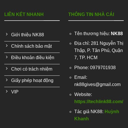
LIÊN KẾT NHANH
THÔNG TIN NHÀ CÁI
Tên thương hiệu:
NK88
Giới thiệu NK88
Địa chỉ: 281 Nguyễn Thị
Chính sách bảo mật
Thập, P. Tân Phú, Quận
7, TP. HCM
Điều khoản điều kiện
Phone: 0979701938
Chơi có trách nhiệm
Email:
Giấy phép hoạt động
nk88gives@gmail.com
VIP
Website:
https://techlink88.com/
Tác giả NK88:
Huỳnh
Khanh