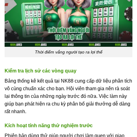
Thời điểm vắng người tạo ra lợi thế
Kiểm tra lịch sử các vòng quay
Bảng thống kê kết quả tại NK88 cung cấp dữ liệu phân tích
vô cùng chuẩn xác cho bạn. Hội viên tham gia nên rà soát
lại thông tin của những ngày trước đó nữa. Việc làm này
giúp bạn phát hiện ra chu kỳ phân bổ giải thưởng dễ dàng
rất nhanh.
Kích hoạt tính năng thử nghiệm trước
Phiên bản dùng thử giúp người chơi làm quen với giao