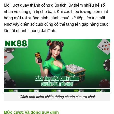
Mỗi lượt quay thành công giúp tích lũy thêm nhiều hệ số
nhân vô cùng giá trị cho bạn. Khi các biểu tượng biến mất
hàng mới rơi xuống hình thành chuỗi kế tiếp liên tục mãi.
Nhờ vậy điểm số cuối cùng có thể tăng lên gấp hàng chục
lần rất nhanh chóng đạt đỉnh.
Cách tính điểm chiến thắng chuẩn của trò chơi
Mức cược và dòng quy định