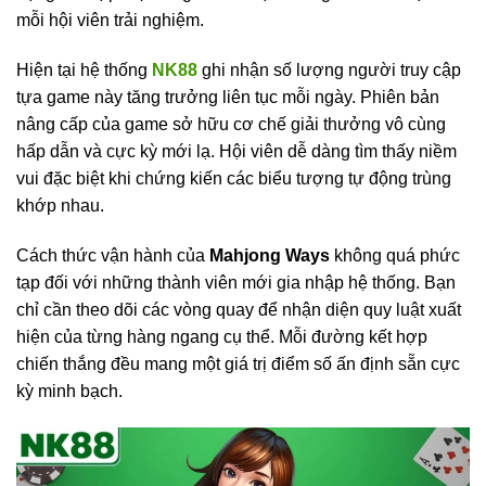
mỗi hội viên trải nghiệm.
Hiện tại hệ thống
NK88
ghi nhận số lượng người truy cập
tựa game này tăng trưởng liên tục mỗi ngày. Phiên bản
nâng cấp của game
sở hữu cơ chế giải thưởng vô cùng
hấp dẫn và cực kỳ mới lạ. Hội viên dễ dàng tìm thấy niềm
vui đặc biệt khi chứng kiến các biểu tượng tự động trùng
khớp nhau.
Cách thức vận hành của
Mahjong Ways
không quá phức
tạp đối với những thành viên mới gia nhập hệ thống. Bạn
chỉ cần theo dõi các vòng quay để nhận diện quy luật xuất
hiện của từng hàng ngang cụ thể. Mỗi đường kết hợp
chiến thắng đều mang một giá trị điểm số ấn định sẵn cực
kỳ minh bạch.