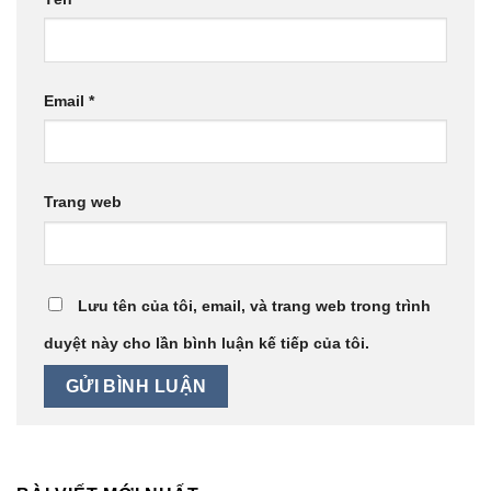
Email
*
Trang web
Lưu tên của tôi, email, và trang web trong trình
duyệt này cho lần bình luận kế tiếp của tôi.